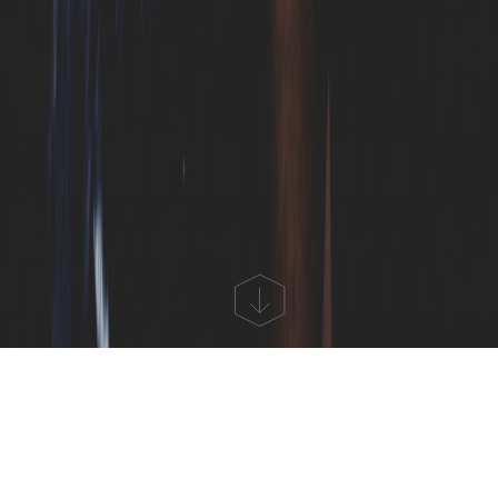
Rejestracja w serwisie jest bardzo prosta i intuicyjna,
a sam proces zajmuje mniej niż 5 minut.
Po wejściu na stronę
linkedin.com
naszym oczom
ukazuje się formularz rejestracji w serwisie. W wolne
pola wpisujemy: